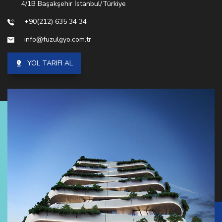
4/1B
Başakşehir
İstanbul/Türkiye
+90(212) 635 34 34
info@fuzulgyo.com.tr
YOL TARIFI AL